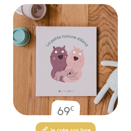
€
69
Je crée son livre