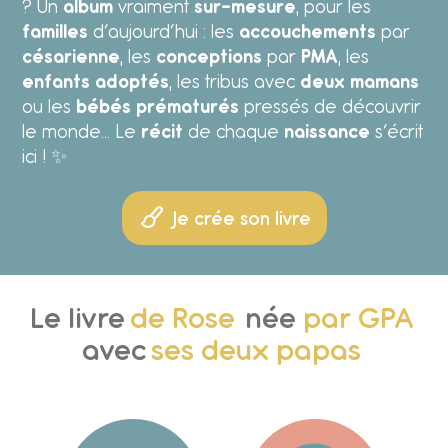
? Un
album
vraiment
sur-mesure
, pour les
familles
d’aujourd’hui : les
accouchements
par
césarienne
, les
conceptions
par
PMA
, les
enfants adoptés
, les tribus avec
deux mamans
ou les
bébés prématurés
pressés de découvrir
le monde… Le
récit
de chaque
naissance
s’écrit
ici ! ✨
d'Alma
Je crée son livre
née
par PMA
de Gabriel
ses deux mamans
né
à terme
de Louise
sa maman et son pap
née
par césari
Le livre
de Rose
sa maman
née
par GPA
avec
de Sacha
ses deux papas
né
prématuré
d'Inès
ses deux mamans
née
d'un don d
d'Alma
sa maman et son pap
née
par PMA