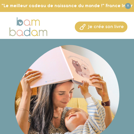
"Le meilleur cadeau de naissance du monde !" France Inter
X
Je crée son livre