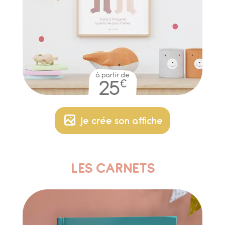
à partir de
€
25
Je crée son affiche
LES CARNETS