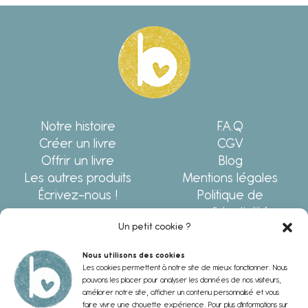
Notre histoire
F.A.Q
Créer un livre
CGV
Offrir un livre
Blog
Les autres produits
Mentions légales
Écrivez-nous !
Politique de
confidentialité
Un petit cookie ?
NOUS SUIVRE
Nous utilisons des cookies
Les cookies permettent à notre site de mieux fonctionner. Nous
pouvons les placer pour analyser les données de nos visiteurs,
améliorer notre site, afficher un contenu personnalisé et vous
faire vivre une chouette expérience. Pour plus d'informations sur