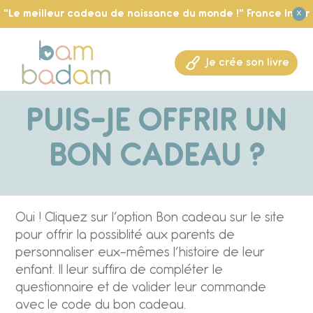
"Le meilleur cadeau de naissance du monde !" France Inter
X
Je crée son livre
PUIS-JE OFFRIR UN
BON CADEAU ?
Oui ! Cliquez sur l’option Bon cadeau sur le site
pour offrir la possiblité aux parents de
personnaliser eux-mêmes l’histoire de leur
enfant. Il leur suffira de compléter le
questionnaire et de valider leur commande
avec le code du bon cadeau.