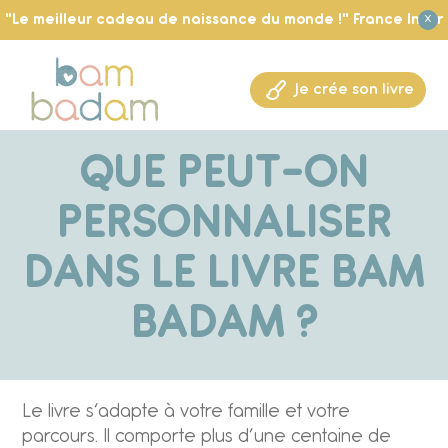
"Le meilleur cadeau de naissance du monde !" France Inter
X
Je crée son livre
QUE PEUT-ON
PERSONNALISER
DANS LE LIVRE BAM
BADAM ?
Le livre s’adapte à votre famille et votre
parcours. Il comporte plus d’une centaine de