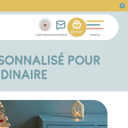
X
0
panier
connexion
contact
menu
RSONNALISÉ POUR
DINAIRE