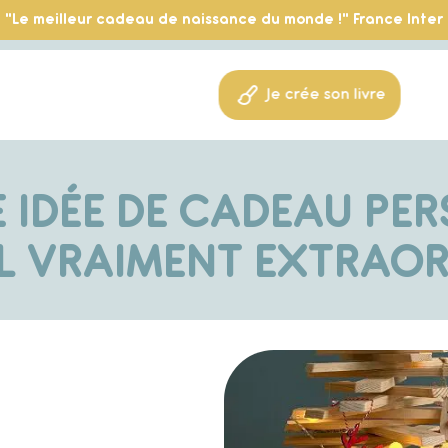
"Le meilleur cadeau de naissance du monde !" France Inter
Je crée son livre
 IDÉE DE CADEAU PE
L VRAIMENT EXTRAOR