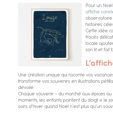
Pour un Noël 
affiche const
observatoire 
histoires céle
Cette idée ca
tracés délica
locale ajout
son lit et fai
L’affic
Une création unique qui raconte vos vacances :
transforme vos souvenirs en illustrations péti
dévoile.
Chaque souvenir – du marché aux épices au p
moments, les enfants pointent du doigt « le 
soirs d’hiver quand Noël n’est plus qu’un souv