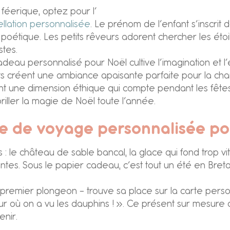
féerique, optez pour l’
ellation personnalisée
. Le prénom de l’enfant s’inscrit
poétique. Les petits rêveurs adorent chercher les étoi
stes.
deau personnalisé pour Noël cultive l’imagination et l
ts créent une ambiance apaisante parfaite pour la cham
ent une dimension éthique qui compte pendant les fête
t briller la magie de Noël toute l’année.
he de voyage personnalisée po
 le château de sable bancal, la glace qui fond trop vite
llantes. Sous le papier cadeau, c’est tout un été en Bre
remier plongeon – trouve sa place sur la carte person
jour où on a vu les dauphins ! ». Ce présent sur mesu
enir.