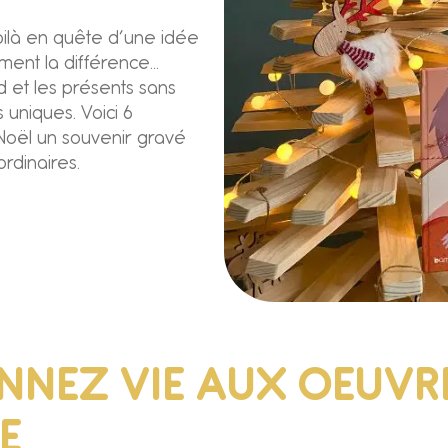
oilà en quête d’une idée
ment la différence…
rd et les présents sans
 uniques. Voici 6
 Noël un souvenir gravé
rdinaires.
DONNEZ VIE AUX OEUVR
E