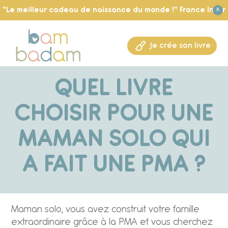
"Le meilleur cadeau de naissance du monde !" France Inter
X
Je crée son livre
QUEL LIVRE
CHOISIR POUR UNE
MAMAN SOLO QUI
A FAIT UNE PMA ?
Maman solo, vous avez construit votre famille
extraordinaire grâce à la PMA et vous cherchez