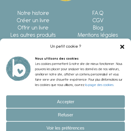
Notre histoire
F.A.Q
Créer un livre
CGV
Offrir un livre
Blog
Les autres produits
Mentions légales
Écrivez-nous !
Politique de
Un petit cookie ?
confidentialité
Nous utilisons des cookies
Les cookies permettent à notre site de mieux fonctionner. Nous
NOUS SUIVRE
pouvons les placer pour analyser les données de nos visiteurs,
améliorer notre site, afficher un contenu personnalisé et vous
faire vivre une chouette expérience. Pour plus d'informations sur
les cookies que nous utilisons, ouvrez
la page des cookies
.
Accepter
© 2026 - Bam badam.
Refuser
Tous droits réservés.
Voir les préférences