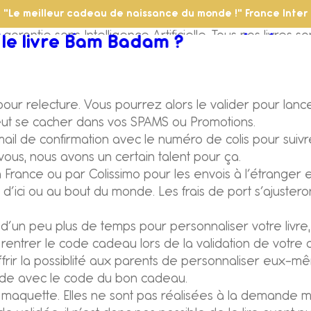
"Le meilleur cadeau de naissance du monde !" France Inter
e sans Intelligence Artificielle. Tous nos livres sont 
 ?
 ?
’impression ?
ire ?
appel ?
 validité ?
liser ?
sées sur mesure ?
ant avant de le commander ?
oire de mon enfant ?
n livre ?
classique, ce livre est-il adapté ?
typique, pouvez-vous lui créer son l
u’un album jeunesse en librairie ?
le livre Bam Badam ?
Je crée son livre
-end-end et jours fériés). Si vous n’avez pas reçu le ma
ons. Le mail s’y cache très souvent. Et s’il n’y est tou
l pour relecture. Vous pourrez alors le valider pour lan
t peut se cacher dans vos SPAMS ou Promotions.
de confirmation avec le numéro de colis pour suivre sa 
ous, nous avons un certain talent pour ça.
 en France ou par Colissimo pour les envois à l’étranger
s d’ici ou au bout du monde. Les frais de port s’ajuster
 d’un peu plus de temps pour personnaliser votre livr
t de rentrer le code cadeau lors de la validation de vo
ffrir la possiblité aux parents de personnaliser eux-même
nde avec le code du bon cadeau.
 maquette. Elles ne sont pas réalisées à la demande m