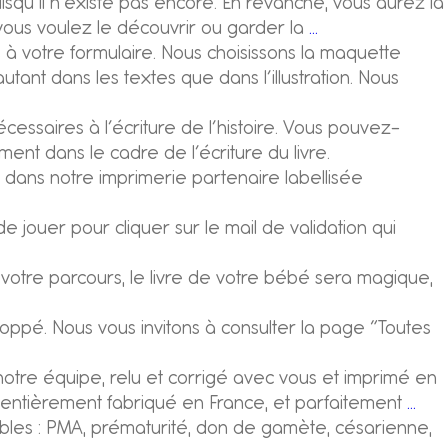
uisqu’il n’existe pas encore. En revanche, vous aurez la
i vous voulez le découvrir ou garder la
…
 à votre formulaire. Nous choisissons la maquette
nt dans les textes que dans l’illustration. Nous
essaires à l’écriture de l’histoire. Vous pouvez-
nt dans le cadre de l’écriture du livre.
s dans notre imprimerie partenaire labellisée
e jouer pour cliquer sur le mail de validation qui
votre parcours, le livre de votre bébé sera magique,
oppé. Nous vous invitons à consulter la page “Toutes
 notre équipe, relu et corrigé avec vous et imprimé en
, entièrement fabriqué en France, et parfaitement
…
sibles : PMA, prématurité, don de gamète, césarienne,