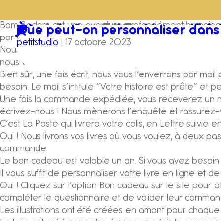
Bam Badam est une aventure profondément humaine garanti
Archives :
FAQs
Vos livres sont-ils créés avec l’IA
Je n’ai pas reçu le BAT, que faire
Pourrais-je lire mon livre avant l
Je n’ai pas reçu mon livre, que fa
À quel transporteur faites-vous 
Livrez-vous partout ?
Le bon cadeau a-t-il une date de
J’ai un bon cadeau, comment l’uti
Puis-je offrir un bon cadeau ?
Les illustrations sont-elles réali
Puis-je lire le livre de mon enf
Qui va créer mon livre ?
Comment vous transmettre l’hist
Où les livres sont-ils fabriqués ?
Quels sont les délais pour créer u
Mon enfant a une histoire plutôt 
Mon bébé a une histoire plutôt a
Pourquoi ce livre est plus cher q
Que peut-on personnaliser dans 
par Camille, Antoine, Elena et Franck.
camille
camille
petitstudio
petitstudio
petitstudio
petitstudio
petitstudio
petitstudio
petitstudio
petitstudio
petitstudio
petitstudio
petitstudio
petitstudio
petitstudio
petitstudio
petitstudio
petitstudio
petitstudio
|
|
16 juin 2025
21 novembre 2024
|
|
|
|
|
|
|
|
|
|
|
|
|
|
|
|
|
21 octobre 2023
21 octobre 2023
21 octobre 2023
21 octobre 2023
21 octobre 2023
21 octobre 2023
21 octobre 2023
21 octobre 2023
21 octobre 2023
21 octobre 2023
21 octobre 2023
21 octobre 2023
21 octobre 2023
21 octobre 2023
21 octobre 2023
21 octobre 2023
17 octobre 2023
Nous écrivons votre livre sous 5 jours ouvrés (hors week
nous vous invitons à vérifier dans vos SPAMS et Promoti
Bien sûr, une fois écrit, nous vous l’enverrons par mai
besoin. Le mail s’intitule “Votre histoire est prête” e
Une fois la commande expédiée, vous receverez un mail 
écrivez-nous ! Nous mènerons l’enquête et rassurez-v
C’est La Poste qui livrera votre colis, en Lettre suivie
Oui ! Nous livrons vos livres où vous voulez, à deux pa
commande.
Le bon cadeau est valable un an. Si vous avez besoin
Il vous suffit de personnaliser votre livre en ligne e
Oui ! Cliquez sur l’option Bon cadeau sur le site pour o
compléter le questionnaire et de valider leur comma
Les illustrations ont été créées en amont pour chaque