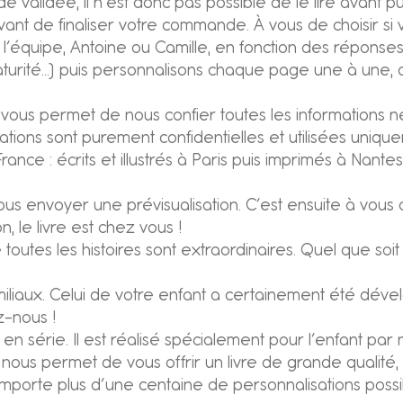
 validée, il n’est donc pas possible de le lire avant p
re avant de finaliser votre commande. À vous de choisir s
l’équipe, Antoine ou Camille, en fonction des réponses
rité…) puis personnalisons chaque page une à une, auta
ous permet de nous confier toutes les informations néc
ns sont purement confidentielles et utilisées uniqueme
nce : écrits et illustrés à Paris puis imprimés à Nante
us envoyer une prévisualisation. C’est ensuite à vous d
n, le livre est chez vous !
tes les histoires sont extraordinaires. Quel que soit 
liaux. Celui de votre enfant a certainement été dével
ez-nous !
en série. Il est réalisé spécialement pour l’enfant par
 nous permet de vous offrir un livre de grande qualité
l comporte plus d’une centaine de personnalisations pos