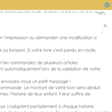
X
entièrement écrits, illustrés et fabriqués à la main,
ivre ?
0
il intitulé “Votre histoire est prête” passé ce délai,
panier
connexion
contact
menu
jours pas, contactez-nous, nous vous le renverrons.
…
cer l’impression ou demander une modification si
livraison. Si votre livre s’est perdu en route,
 et les commandes de plusieurs articles.
ont automatiquement lors de la validation de votre
e, envoyez-nous un petit message !
tre commande. Le montant de votre bon sera déduit.
s l’histoire de leur enfant. Il leur suffira de
ais s’adaptent parfaitement à chaque histoire.