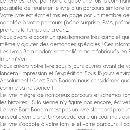
Le livre est créé par notre équipe une fois la commande
possibilité de feuilleter le livre d’un parcours similai
Votre livre est écrit et mis en page par un membre de 
adaptée à votre parcours (bébé surprise, PMA, prématu
prenons le temps de créer
…
Nous avons élaboré un questionnaire très complet qui v
même y ajouter des demandes spéciales ! Ces informatio
Les livres Bam badam sont entièrement fabriqués en Fra
Imprim’Vert.
Nous créons votre livre sous 5 jours ouvrés avant de vo
lancera l’impression et l’expédition. Sous 15 jours enviro
Absolument ! Chez Bam Badam, nous considérons que tou
comme sa naissance !
Le livre intègre de nombreux parcours et schémas fami
les histoires”. Si la sienne n’y figure pas encore, écriv
Le livre Bam Badam n’est pas un livre standard produit 
un seul exemplaire. Un procédé qui a un coût mais qui
Le livre s’adapte à votre famille et votre parcours. I